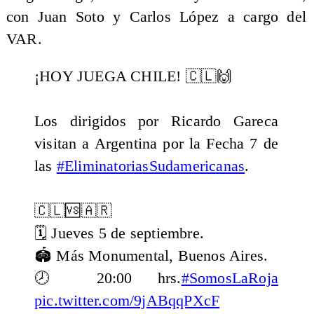
con Juan Soto y Carlos López a cargo del
VAR.
¡HOY JUEGA CHILE! 🇨🇱🙌
Los dirigidos por Ricardo Gareca
visitan a Argentina por la Fecha 7 de
las
#EliminatoriasSudamericanas
.
🇨🇱🆚🇦🇷
🗓️ Jueves 5 de septiembre.
🏟️ Más Monumental, Buenos Aires.
🕗 20:00 hrs.
#SomosLaRoja
pic.twitter.com/9jABqqPXcF