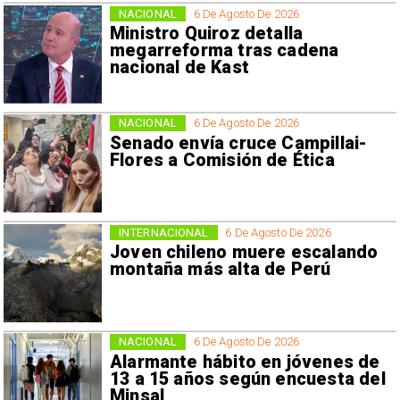
NACIONAL
6 De Agosto De 2026
Ministro Quiroz detalla
megarreforma tras cadena
nacional de Kast
NACIONAL
6 De Agosto De 2026
Senado envía cruce Campillai-
Flores a Comisión de Ética
INTERNACIONAL
6 De Agosto De 2026
Joven chileno muere escalando
montaña más alta de Perú
NACIONAL
6 De Agosto De 2026
Alarmante hábito en jóvenes de
13 a 15 años según encuesta del
Minsal