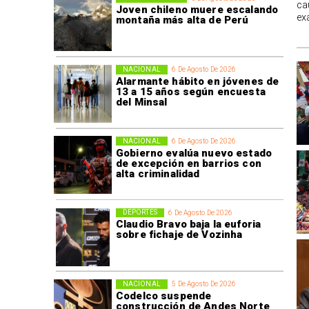
ca
Joven chileno muere escalando
ex
montaña más alta de Perú
NACIONAL
6 De Agosto De 2026
Alarmante hábito en jóvenes de
13 a 15 años según encuesta
del Minsal
NACIONAL
6 De Agosto De 2026
Gobierno evalúa nuevo estado
de excepción en barrios con
alta criminalidad
DEPORTES
6 De Agosto De 2026
Claudio Bravo baja la euforia
sobre fichaje de Vozinha
NACIONAL
5 De Agosto De 2026
Codelco suspende
construcción de Andes Norte