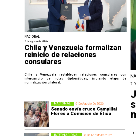
NACIONAL
7 de agosto de 2026
Chile y Venezuela formalizan
reinicio de relaciones
consulares
Chile y Venezuela restablecen relaciones consulares con
NA
intercambio de notas diplomáticas, iniciando etapa de
normalización bilateral.
7 
J
s
NACIONAL
6 De Agosto De 2026
Senado envía cruce Campillai-
m
Flores a Comisión de Ética
Tr
INTERNACIONAL
6 De Agosto De 2026