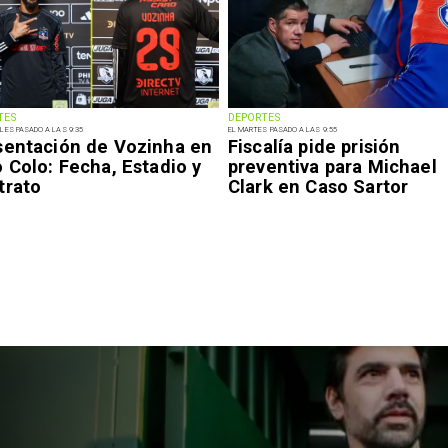
TES
DEPORTES
LES PASADO A LAS 9:35
EL MARTES PASADO A LAS 9:55
sentación de Vozinha en
Fiscalía pide prisión
 Colo: Fecha, Estadio y
preventiva para Michael
trato
Clark en Caso Sartor