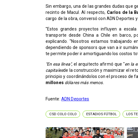
Sin embargo, una de las grandes dudas que gen
recinto de Macul. Al respecto,
Carlos de la B
cargo de la obra, conversó con ADN Deportes y 
"Estos grandes proyectos influyen a escala
transporte desde China a Chile en barco, p
explicando. "Nosotros estamos trabajando en
dependiendo de sponsors que van a ir sumánd
te permite poder ir amortiguando los costos tot
"En esa línea"
, el arquitecto afirmó que "
en la 
capitales
de la construcción y maximizar el ret
principio y coordinándolos con el proceso de 
millones
dólares más menos.
Fuente:
ADN Deportes
CSD COLO COLO
ESTADIOS FÚTBOL
LOS T