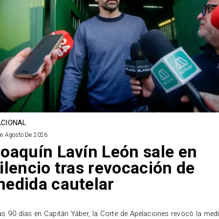
CIONAL
De Agosto De 2026
oaquín Lavín León sale en
ilencio tras revocación de
edida cautelar
as 90 días en Capitán Yáber, la Corte de Apelaciones revocó la med