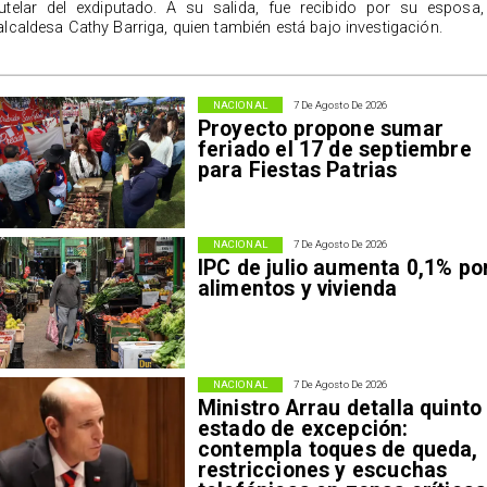
utelar del exdiputado. A su salida, fue recibido por su esposa,
alcaldesa Cathy Barriga, quien también está bajo investigación.
NACIONAL
7 De Agosto De 2026
Proyecto propone sumar
feriado el 17 de septiembre
para Fiestas Patrias
NACIONAL
7 De Agosto De 2026
IPC de julio aumenta 0,1% po
alimentos y vivienda
NACIONAL
7 De Agosto De 2026
Ministro Arrau detalla quinto
estado de excepción:
contempla toques de queda,
restricciones y escuchas