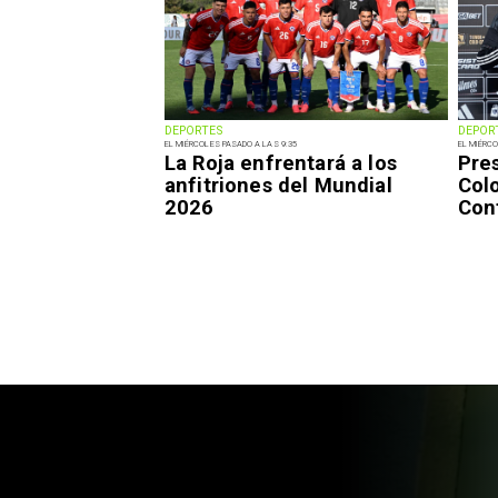
DEPORTES
DEPOR
EL MIÉRCOLES PASADO A LAS 9:35
EL MIÉRCO
La Roja enfrentará a los
Pre
anfitriones del Mundial
Colo
2026
Con