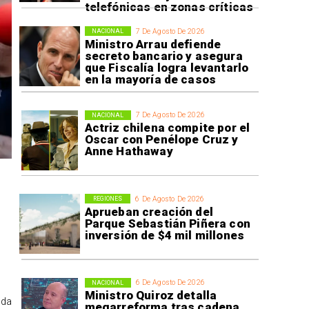
telefónicas en zonas críticas
7 De Agosto De 2026
NACIONAL
Ministro Arrau defiende
secreto bancario y asegura
que Fiscalía logra levantarlo
en la mayoría de casos
7 De Agosto De 2026
NACIONAL
Actriz chilena compite por el
Oscar con Penélope Cruz y
Anne Hathaway
6 De Agosto De 2026
REGIONES
Aprueban creación del
Parque Sebastián Piñera con
inversión de $4 mil millones
6 De Agosto De 2026
NACIONAL
Ministro Quiroz detalla
ida
megarreforma tras cadena