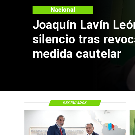
Nacional
Chile y Venezue
reinicio de rela
consulares
DESTACADOS