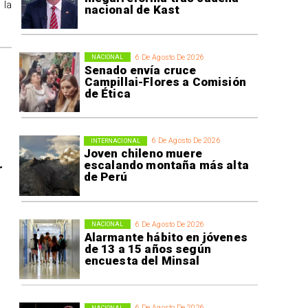
 la
nacional de Kast
6 De Agosto De 2026
NACIONAL
Senado envía cruce
Campillai-Flores a Comisión
de Ética
6 De Agosto De 2026
INTERNACIONAL
Joven chileno muere
escalando montaña más alta
r
de Perú
6 De Agosto De 2026
NACIONAL
Alarmante hábito en jóvenes
de 13 a 15 años según
encuesta del Minsal
6 De Agosto De 2026
NACIONAL