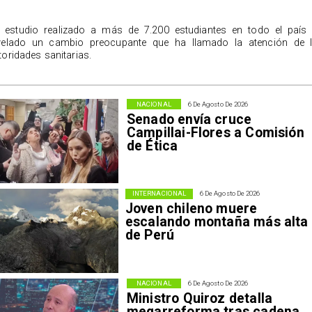
 estudio realizado a más de 7.200 estudiantes en todo el país
velado un cambio preocupante que ha llamado la atención de 
toridades sanitarias.
NACIONAL
6 De Agosto De 2026
Senado envía cruce
Campillai-Flores a Comisión
de Ética
INTERNACIONAL
6 De Agosto De 2026
Joven chileno muere
escalando montaña más alta
de Perú
NACIONAL
6 De Agosto De 2026
Ministro Quiroz detalla
megarreforma tras cadena