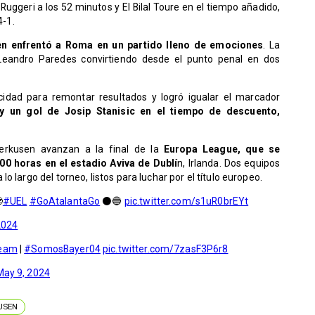
Ruggeri a los 52 minutos y El Bilal Toure en el tiempo añadido,
4-1.
en enfrentó a Roma en un partido lleno de emociones
. La
 Leandro Paredes convirtiendo desde el punto penal en dos
dad para remontar resultados y logró igualar el marcador
 y un gol de Josip Stanisic en el tiempo de descuento,
verkusen avanzan a la final de la
Europa League, que se
00 horas en el estadio Aviva de Dublí
n, Irlanda. Dos equipos
 largo del torneo, listos para luchar por el título europeo.

#UEL
#GoAtalantaGo
⚫️🔵
pic.twitter.com/s1uR0brEYt
2024
ream
|
#SomosBayer04
pic.twitter.com/7zasF3P6r8
May 9, 2024
USEN