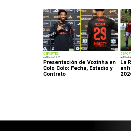
DEPORTES
DEPOR
AYER A LAS 9:35
AYER A LA
Presentación de Vozinha en
La R
Colo Colo: Fecha, Estadio y
anfi
Contrato
202