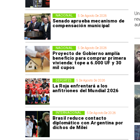
Un
NACIONAL
5 De Agosto De 2026
re
Senado aprueba mecanismo de
au
compensación municipal
NACIONAL
5 De Agosto De 2026
Proyecto de Gobierno amplía
beneficio para comprar primera
vivienda: tope a 6.000 UF y 30
mil cupos
DEPORTES
5 De Agosto De 2026
La Roja enfrentará a los
anfitriones del Mundial 2026
INTERNACIONAL
5 De Agosto De 2026
Brasil reduce contacto
diplomático con Argentina por
dichos de Milei