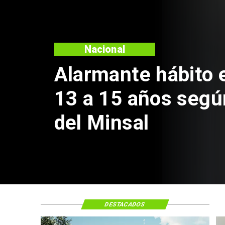
Regiones
Aprueban creación
Sebastián Piñera 
de $4 mil millones
DESTACADOS