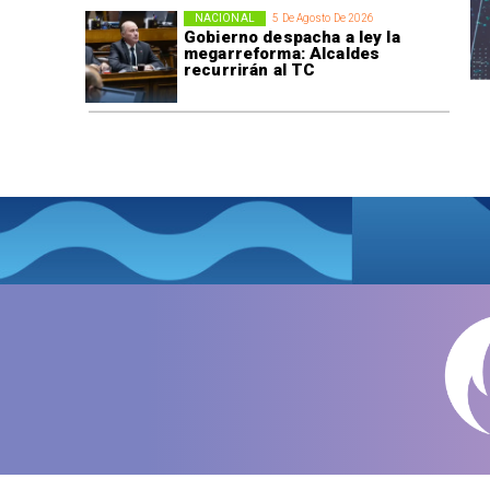
NACIONAL
5 De Agosto De 2026
Gobierno despacha a ley la
megarreforma: Alcaldes
recurrirán al TC