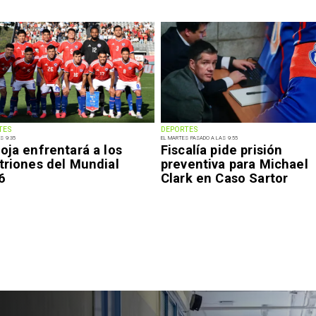
TES
DEPORTES
S 9:35
EL MARTES PASADO A LAS 9:55
oja enfrentará a los
Fiscalía pide prisión
triones del Mundial
preventiva para Michael
6
Clark en Caso Sartor