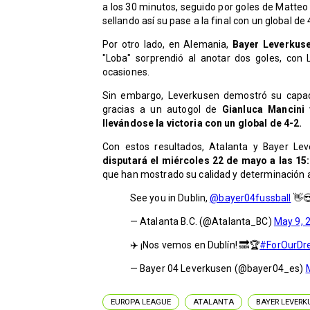
a los 30 minutos, seguido por goles de Matteo 
sellando así su pase a la final con un global de 
Por otro lado, en Alemania,
Bayer Leverkus
"Loba" sorprendió al anotar dos goles, con
ocasiones.
Sin embargo, Leverkusen demostró su capaci
gracias a un autogol de
Gianluca Mancini
llevándose la victoria con un global de 4-2.
Con estos resultados, Atalanta y Bayer Le
disputará el miércoles 22 de mayo a las 15:
que han mostrado su calidad y determinación a lo
See you in Dublin,
@bayer04fussball
👋
— Atalanta B.C. (@Atalanta_BC)
May 9, 
✈️ ¡Nos vemos en Dublín! 🔜🏆
#ForOurD
— Bayer 04 Leverkusen (@bayer04_es)
EUROPA LEAGUE
ATALANTA
BAYER LEVERK