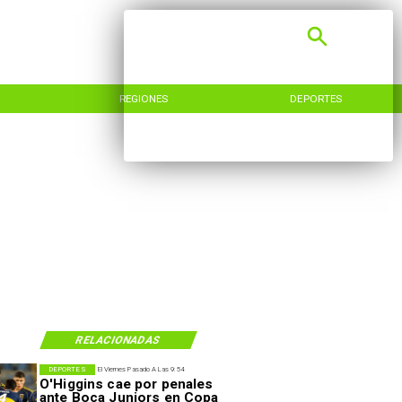
REGIONES
DEPORTES
RELACIONADAS
DEPORTES
El Viernes Pasado A Las 9:54
O'Higgins cae por penales
ante Boca Juniors en Copa