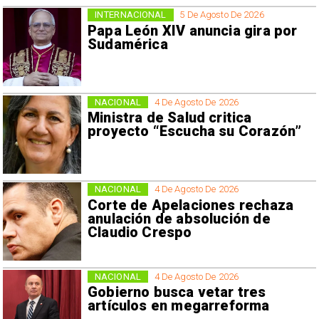
INTERNACIONAL
5 De Agosto De 2026
Papa León XIV anuncia gira por
Sudamérica
NACIONAL
4 De Agosto De 2026
Ministra de Salud critica
proyecto “Escucha su Corazón”
NACIONAL
4 De Agosto De 2026
Corte de Apelaciones rechaza
anulación de absolución de
Claudio Crespo
NACIONAL
4 De Agosto De 2026
Gobierno busca vetar tres
artículos en megarreforma