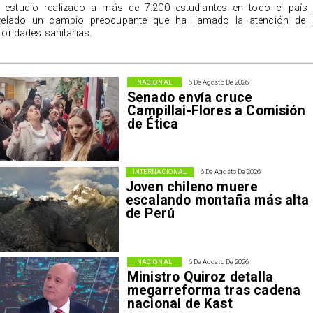
 estudio realizado a más de 7.200 estudiantes en todo el país
velado un cambio preocupante que ha llamado la atención de 
toridades sanitarias.
NACIONAL
6 De Agosto De 2026
Senado envía cruce
Campillai-Flores a Comisión
de Ética
INTERNACIONAL
6 De Agosto De 2026
Joven chileno muere
escalando montaña más alta
de Perú
NACIONAL
6 De Agosto De 2026
Ministro Quiroz detalla
megarreforma tras cadena
nacional de Kast