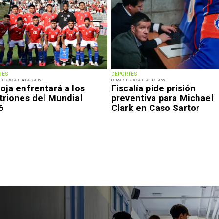
TES
DEPORTES
LES PASADO A LAS 9:35
EL MARTES PASADO A LAS 9:55
oja enfrentará a los
Fiscalía pide prisión
triones del Mundial
preventiva para Michael
6
Clark en Caso Sartor