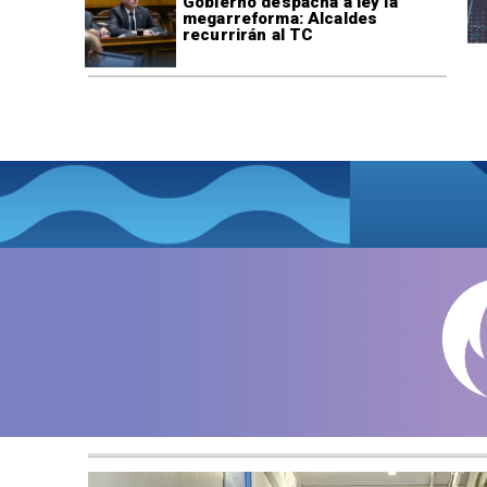
Gobierno despacha a ley la
megarreforma: Alcaldes
recurrirán al TC