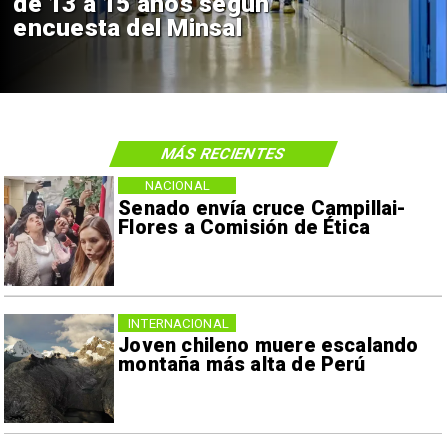
de 13 a 15 años según
encuesta del Minsal
MÁS RECIENTES
NACIONAL
Senado envía cruce Campillai-
Flores a Comisión de Ética
INTERNACIONAL
Joven chileno muere escalando
montaña más alta de Perú