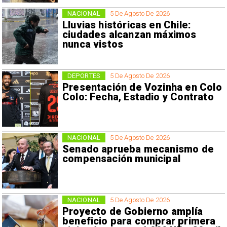
NACIONAL
5 De Agosto De 2026
Lluvias históricas en Chile:
ciudades alcanzan máximos
nunca vistos
DEPORTES
5 De Agosto De 2026
Presentación de Vozinha en Colo
Colo: Fecha, Estadio y Contrato
NACIONAL
5 De Agosto De 2026
Senado aprueba mecanismo de
compensación municipal
NACIONAL
5 De Agosto De 2026
Proyecto de Gobierno amplía
beneficio para comprar primera