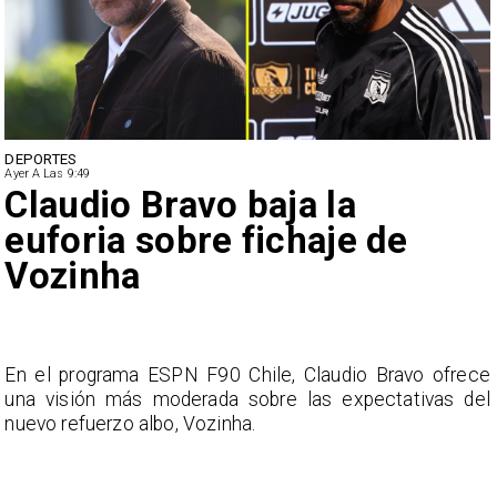
NACIONAL
Ayer A Las 9:49
 baja la
Senado envía
 fichaje de
Campillai-Flo
de Ética
 Chile, Claudio Bravo ofrece
La Mesa del Senado solic
a sobre las expectativas del
remite el incidente a una i
nha.