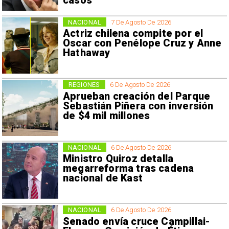
casos
NACIONAL
7 De Agosto De 2026
Actriz chilena compite por el
Oscar con Penélope Cruz y Anne
Hathaway
REGIONES
6 De Agosto De 2026
Aprueban creación del Parque
Sebastián Piñera con inversión
de $4 mil millones
NACIONAL
6 De Agosto De 2026
Ministro Quiroz detalla
megarreforma tras cadena
nacional de Kast
NACIONAL
6 De Agosto De 2026
Senado envía cruce Campillai-