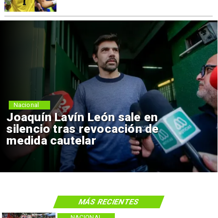
ional
Nac
quín Lavín León sale en
Chi
encio tras revocación de
rei
ida cautelar
co
MÁS RECIENTES
NACIONAL