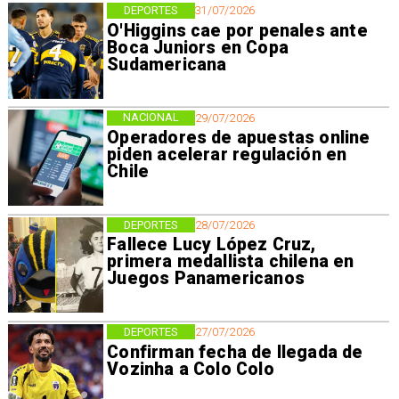
DEPORTES
31/07/2026
O'Higgins cae por penales ante
Boca Juniors en Copa
Sudamericana
NACIONAL
29/07/2026
Operadores de apuestas online
piden acelerar regulación en
Chile
DEPORTES
28/07/2026
Fallece Lucy López Cruz,
primera medallista chilena en
Juegos Panamericanos
DEPORTES
27/07/2026
Confirman fecha de llegada de
Vozinha a Colo Colo