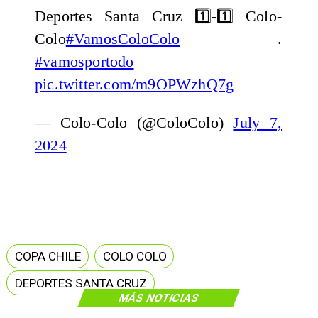
Deportes Santa Cruz 1️⃣-1️⃣ Colo-
Colo
#VamosColoColo
.
#vamosportodo
pic.twitter.com/m9OPWzhQ7g
— Colo-Colo (@ColoColo)
July 7,
2024
COPA CHILE
COLO COLO
DEPORTES SANTA CRUZ
MÁS NOTICIAS