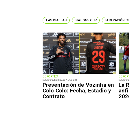
LAS DIABLAS
NATIONS CUP
FEDERACIÓN C
DEPORTES
DEPOR
EL MIÉRCOLES PASADO A LAS 9:35
EL MIÉRCO
Presentación de Vozinha en
La R
Colo Colo: Fecha, Estadio y
anfi
Contrato
202