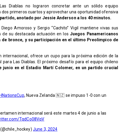
as Diablas no lograron concretar ante un sólido equipo
 dos primeros cuartos y aprovechar una oportunidad ofensiva
el partido, anotado por Jessie Anderson a los 40 minutos.
r Diego Amoroso y Sergio “Cachito” Vigil mantiene vivas sus
s de su destacada actuación en los
Juegos Panamericanos
 de bronce, y su participación en el último Preolímpico de
 internacional, ofrece un cupo para la próxima edición de la
l para Las Diablas. El próximo desafío para el equipo chileno
junio en el Estadio Martí Colomer, en un partido crucial
IHNationsCup
, Nueva Zelanda 🇳🇿 se impuso 1-0 con un
 certamen internacional será este martes 4 de junio a las
witter.com/TqdCo08VqV
 (@chile_hockey)
June 3, 2024