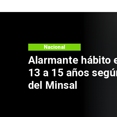
Nacional
armante hábito en jóven
 a 15 años según encue
l Minsal