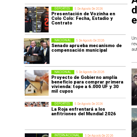
d
DEPORTES
5 De Agosto De 2026
Presentación de Vozinha en
e
Colo Colo: Fecha, Estadio y
Contrato
Un
NACIONAL
5 De Agosto De 2026
re
Senado aprueba mecanismo de
au
compensación municipal
NACIONAL
5 De Agosto De 2026
Proyecto de Gobierno amplía
beneficio para comprar primera
vivienda: tope a 6.000 UF y 30
mil cupos
DEPORTES
5 De Agosto De 2026
La Roja enfrentará a los
anfitriones del Mundial 2026
INTERNACIONAL
5 De Agosto De 2026