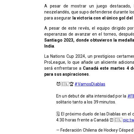
A pesar de mostrar un juego destacado, L
neozelandés, que supo defenderse durante los
para asegurar
la victoria con el único gol d
A pesar de este revés, el equipo dirigido po
esperanzas de avanzar en el torneo, despué
Santiago 2023, donde obtuvieron la medalla
India
.
La Nations Cup 2024, un prestigioso certamen
ProLeague, lo que añade un aliciente adiciona
será enfrentarse a
Canadá este martes 4 de 
para sus aspiraciones
.
😈🇨🇱🏆
#VamosDiablas
En un debut de alta intensidad por la
#F
solitario tanto a los 39 minutos.
🗓️ El próximo duelo de las Diablas en el
4:30 horas frente a Canadá ⏰🇨🇱
pic.t
— Federación Chilena de Hockey Césped