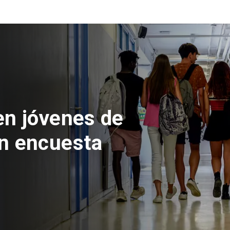
es de
sta