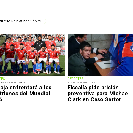
HILENA DE HOCKEY CÉSPED
TES
DEPORTES
LES PASADO A LAS 9:35
EL MARTES PASADO A LAS 9:55
oja enfrentará a los
Fiscalía pide prisión
triones del Mundial
preventiva para Michael
6
Clark en Caso Sartor