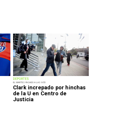
DEPORTES
EL MARTES PASADO A LAS 9:55
Clark increpado por hinchas
de la U en Centro de
Justicia