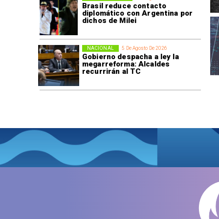
Brasil reduce contacto
diplomático con Argentina por
dichos de Milei
NACIONAL
5 De Agosto De 2026
Gobierno despacha a ley la
megarreforma: Alcaldes
recurrirán al TC