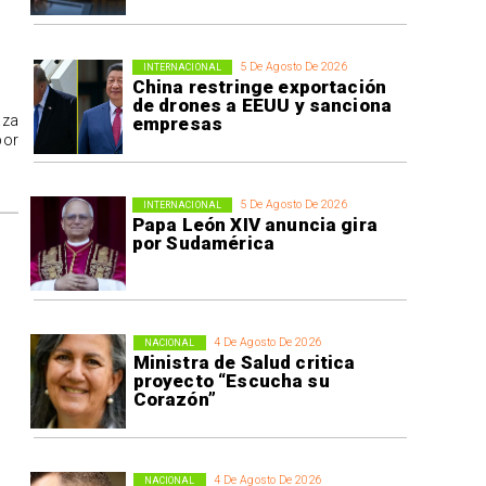
5 De Agosto De 2026
INTERNACIONAL
China restringe exportación
de drones a EEUU y sanciona
aza
empresas
por
5 De Agosto De 2026
INTERNACIONAL
Papa León XIV anuncia gira
por Sudamérica
4 De Agosto De 2026
NACIONAL
Ministra de Salud critica
proyecto “Escucha su
Corazón”
4 De Agosto De 2026
NACIONAL