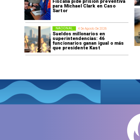
Fiscalía pide prisión preventiva
para Michael Clark en Caso
Sartor
NACIONAL
4 De Agosto De 2026
Sueldos millonarios en
superintendencias: 46
funcionarios ganan igual o más
que presidente Kast