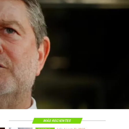
 construcción
 El Teniente
cos
MÁS RECIENTES