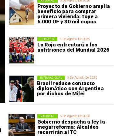
5 De Agosto De 2026
NACIONAL
Proyecto de Gobierno amplía
beneficio para comprar
primera vivienda: tope a
6.000 UF y 30 mil cupos
5 De Agosto De 2026
DEPORTES
La Roja enfrentará a los
anfitriones del Mundial 2026
5 De Agosto De 2026
INTERNACIONAL
Brasil reduce contacto
diplomático con Argentina
por dichos de Milei
5 De Agosto De 2026
NACIONAL
Gobierno despacha a ley la
o
megarreforma: Alcaldes
recurrirán al TC