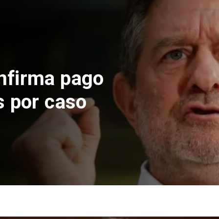
Nacional
Codelco suspende
de Andes Norte en
por riesgos sísmi