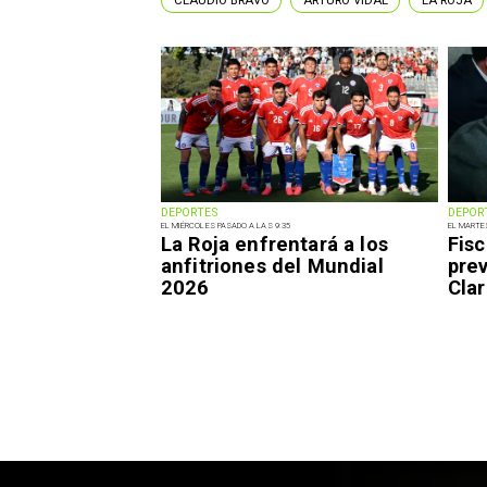
CLAUDIO BRAVO
ARTURO VIDAL
LA ROJA
DEPORTES
DEPOR
EL MIÉRCOLES PASADO A LAS 9:35
EL MARTE
La Roja enfrentará a los
Fisc
anfitriones del Mundial
pre
2026
Clar