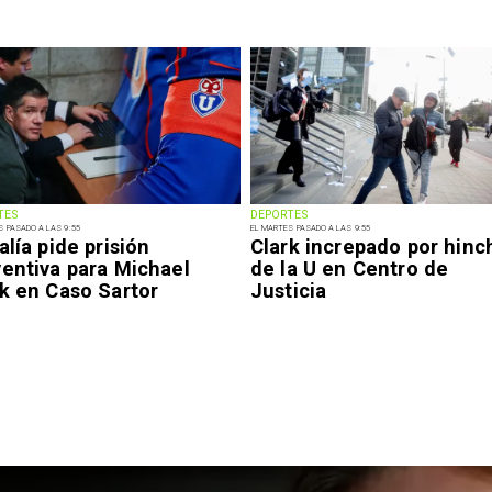
TES
DEPORTES
S PASADO A LAS 9:55
EL MARTES PASADO A LAS 9:55
alía pide prisión
Clark increpado por hinc
ventiva para Michael
de la U en Centro de
k en Caso Sartor
Justicia