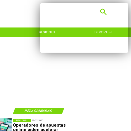
DEPORTES
INTERNACIONAL
RELACIONADAS
NACIONAL
29/07/2026
Operadores de apuestas
online piden acelerar