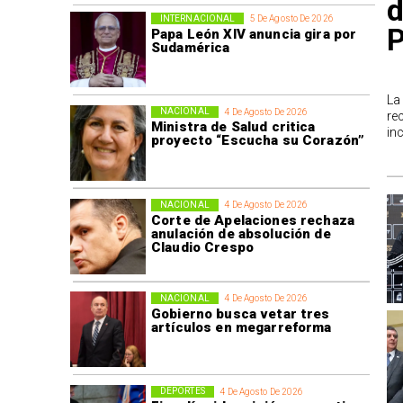
d
INTERNACIONAL
5 De Agosto De 2026
P
Papa León XIV anuncia gira por
Sudamérica
La
NACIONAL
4 De Agosto De 2026
re
Ministra de Salud critica
in
proyecto “Escucha su Corazón”
NACIONAL
4 De Agosto De 2026
Corte de Apelaciones rechaza
anulación de absolución de
Claudio Crespo
NACIONAL
4 De Agosto De 2026
Gobierno busca vetar tres
artículos en megarreforma
DEPORTES
4 De Agosto De 2026