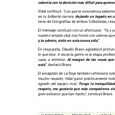
valentía con la decisión más difícil para quien
Vidal continuó:
“Los que te conocemos sabemos 
en tu brillante carrera,
dejando un legado en ca
serie de fotografías de ambos futbolistas, res
El mensaje concluyó con un afectuoso:
“Tú y y
nuestro amado club nos formó con valores que 
y te admiro, éxito en esta nueva vida”
.
En respuesta, Claudio Bravo agradeció profu
lo que dice. A veces la gente ve la etapa profe
casa, a entrenar.
Al margen de las cosas que p
está
”,
destacó Bravo.
El excapitán de La Roja también reflexionó sob
mucho respeto, Vidal ganó prácticamente tod
agredir del equipo rival.
Tengo la tranquilidad
respeto, me gustaría que más compañeros viv
gran esfuerzo que han hecho”
, concluyó Bravo.