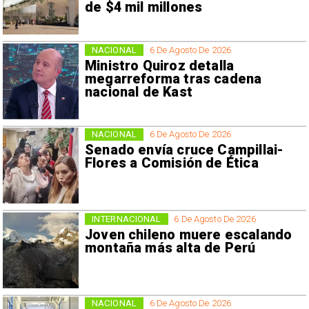
de $4 mil millones
NACIONAL
6 De Agosto De 2026
Ministro Quiroz detalla
megarreforma tras cadena
nacional de Kast
NACIONAL
6 De Agosto De 2026
Senado envía cruce Campillai-
Flores a Comisión de Ética
INTERNACIONAL
6 De Agosto De 2026
Joven chileno muere escalando
montaña más alta de Perú
NACIONAL
6 De Agosto De 2026