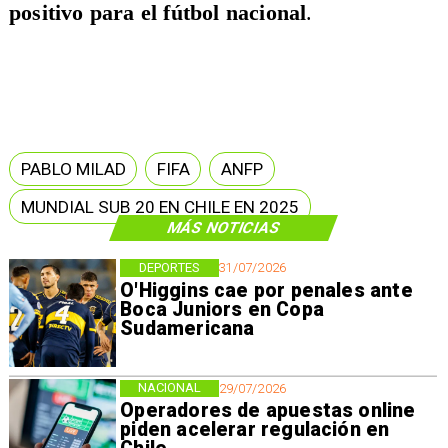
positivo para el fútbol nacional
.
PABLO MILAD
FIFA
ANFP
MUNDIAL SUB 20 EN CHILE EN 2025
MÁS NOTICIAS
DEPORTES
31/07/2026
O'Higgins cae por penales ante
Boca Juniors en Copa
Sudamericana
NACIONAL
29/07/2026
Operadores de apuestas online
piden acelerar regulación en