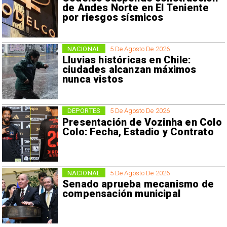
de Andes Norte en El Teniente
por riesgos sísmicos
NACIONAL
5 De Agosto De 2026
Lluvias históricas en Chile:
ciudades alcanzan máximos
nunca vistos
DEPORTES
5 De Agosto De 2026
Presentación de Vozinha en Colo
Colo: Fecha, Estadio y Contrato
NACIONAL
5 De Agosto De 2026
Senado aprueba mecanismo de
compensación municipal