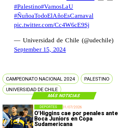
#Palestino
#VamosLaU
#ÑuñoaTodoElAñoEsCarnaval
pic.twitter.com/Cc4W6cE9Sj
— Universidad de Chile (@udechile)
September 15, 2024
CAMPEONATO NACIONAL 2024
PALESTINO
UNIVERSIDAD DE CHILE
MÁS NOTICIAS
DEPORTES
31/07/2026
O'Higgins cae por penales ante
Boca Juniors en Copa
Sudamericana