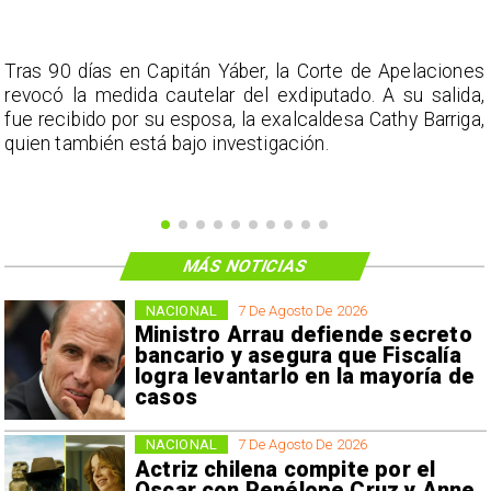
s
Tras 90 días en Capitán Yáber, la Corte de Apelaciones
a
revocó la medida cautelar del exdiputado. A su salida,
e
fue recibido por su esposa, la exalcaldesa Cathy Barriga,
o
quien también está bajo investigación.
MÁS NOTICIAS
NACIONAL
7 De Agosto De 2026
Ministro Arrau defiende secreto
bancario y asegura que Fiscalía
logra levantarlo en la mayoría de
casos
NACIONAL
7 De Agosto De 2026
Actriz chilena compite por el
Oscar con Penélope Cruz y Anne