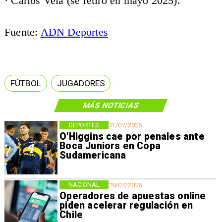
· Carlos Vela (se retiró en mayo 2025).
Fuente:
ADN Deportes
FÚTBOL
JUGADORES
MÁS NOTICIAS
DEPORTES
31/07/2026
O'Higgins cae por penales ante
Boca Juniors en Copa
Sudamericana
NACIONAL
29/07/2026
Operadores de apuestas online
piden acelerar regulación en
Chile