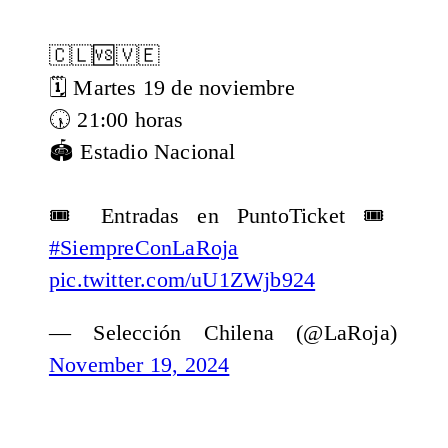
🇨🇱🆚🇻🇪
🗓️ Martes 19 de noviembre
🕠 21:00 horas
🏟️ Estadio Nacional
🎟️ Entradas en PuntoTicket 🎟️
#SiempreConLaRoja
pic.twitter.com/uU1ZWjb924
— Selección Chilena (@LaRoja)
November 19, 2024