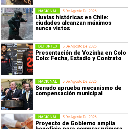
NACIONAL
5 De Agosto De 2026
Lluvias históricas en Chile:
ciudades alcanzan máximos
nunca vistos
DEPORTES
5 De Agosto De 2026
Presentación de Vozinha en Colo
Colo: Fecha, Estadio y Contrato
NACIONAL
5 De Agosto De 2026
Senado aprueba mecanismo de
compensación municipal
NACIONAL
5 De Agosto De 2026
Proyecto de Gobierno amplía
beneficio para comprar primera