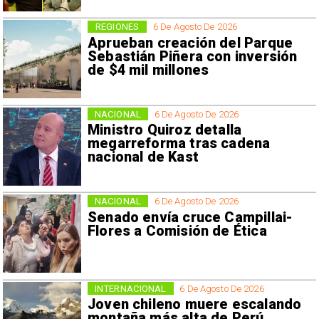
REGIONES
6 De Agosto De 2026
Aprueban creación del Parque
Sebastián Piñera con inversión
de $4 mil millones
NACIONAL
6 De Agosto De 2026
Ministro Quiroz detalla
megarreforma tras cadena
nacional de Kast
NACIONAL
6 De Agosto De 2026
Senado envía cruce Campillai-
Flores a Comisión de Ética
INTERNACIONAL
6 De Agosto De 2026
Joven chileno muere escalando
montaña más alta de Perú