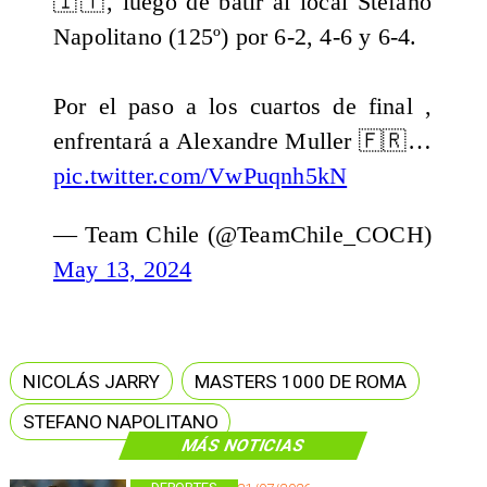
🇮🇹, luego de batir al local Stefano
Napolitano (125º) por 6-2, 4-6 y 6-4.
Por el paso a los cuartos de final ,
enfrentará a Alexandre Muller 🇫🇷…
pic.twitter.com/VwPuqnh5kN
— Team Chile (@TeamChile_COCH)
May 13, 2024
NICOLÁS JARRY
MASTERS 1000 DE ROMA
STEFANO NAPOLITANO
MÁS NOTICIAS