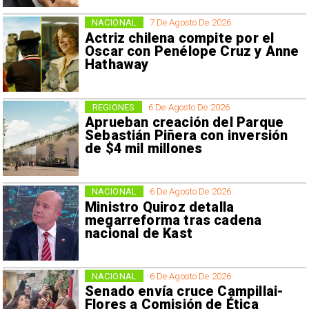
NACIONAL
7 De Agosto De 2026
Actriz chilena compite por el
Oscar con Penélope Cruz y Anne
Hathaway
REGIONES
6 De Agosto De 2026
Aprueban creación del Parque
Sebastián Piñera con inversión
de $4 mil millones
NACIONAL
6 De Agosto De 2026
Ministro Quiroz detalla
megarreforma tras cadena
nacional de Kast
NACIONAL
6 De Agosto De 2026
Senado envía cruce Campillai-
Flores a Comisión de Ética