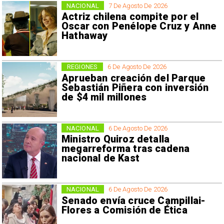
NACIONAL
7 De Agosto De 2026
Actriz chilena compite por el
Oscar con Penélope Cruz y Anne
Hathaway
REGIONES
6 De Agosto De 2026
Aprueban creación del Parque
Sebastián Piñera con inversión
de $4 mil millones
NACIONAL
6 De Agosto De 2026
Ministro Quiroz detalla
megarreforma tras cadena
nacional de Kast
NACIONAL
6 De Agosto De 2026
Senado envía cruce Campillai-
Flores a Comisión de Ética