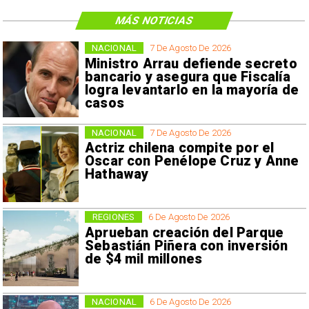
MÁS NOTICIAS
NACIONAL
7 De Agosto De 2026
Ministro Arrau defiende secreto
bancario y asegura que Fiscalía
logra levantarlo en la mayoría de
casos
NACIONAL
7 De Agosto De 2026
Actriz chilena compite por el
Oscar con Penélope Cruz y Anne
Hathaway
REGIONES
6 De Agosto De 2026
Aprueban creación del Parque
Sebastián Piñera con inversión
de $4 mil millones
NACIONAL
6 De Agosto De 2026