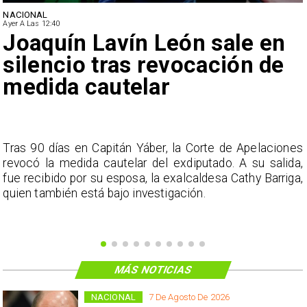
NACIONAL
Ayer A Las 12:40
Joaquín Lavín León sale en
silencio tras revocación de
medida cautelar
s
Tras 90 días en Capitán Yáber, la Corte de Apelaciones
a
revocó la medida cautelar del exdiputado. A su salida,
e
fue recibido por su esposa, la exalcaldesa Cathy Barriga,
o
quien también está bajo investigación.
MÁS NOTICIAS
NACIONAL
7 De Agosto De 2026