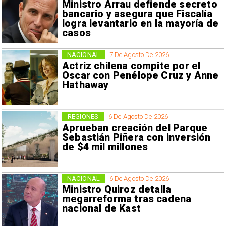
Ministro Arrau defiende secreto
bancario y asegura que Fiscalía
logra levantarlo en la mayoría de
casos
NACIONAL
7 De Agosto De 2026
Actriz chilena compite por el
Oscar con Penélope Cruz y Anne
Hathaway
REGIONES
6 De Agosto De 2026
Aprueban creación del Parque
Sebastián Piñera con inversión
de $4 mil millones
NACIONAL
6 De Agosto De 2026
Ministro Quiroz detalla
megarreforma tras cadena
nacional de Kast