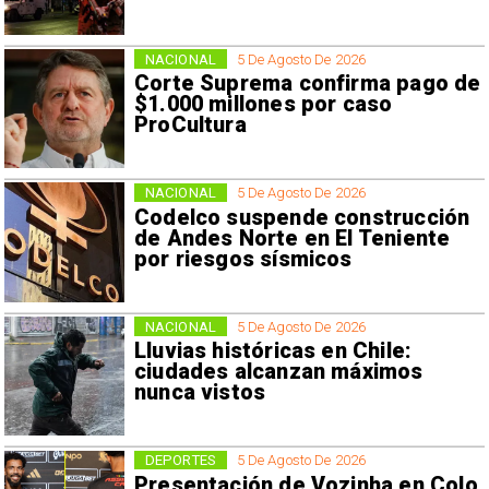
NACIONAL
5 De Agosto De 2026
Corte Suprema confirma pago de
$1.000 millones por caso
ProCultura
NACIONAL
5 De Agosto De 2026
Codelco suspende construcción
de Andes Norte en El Teniente
por riesgos sísmicos
NACIONAL
5 De Agosto De 2026
Lluvias históricas en Chile:
ciudades alcanzan máximos
nunca vistos
DEPORTES
5 De Agosto De 2026
Presentación de Vozinha en Colo