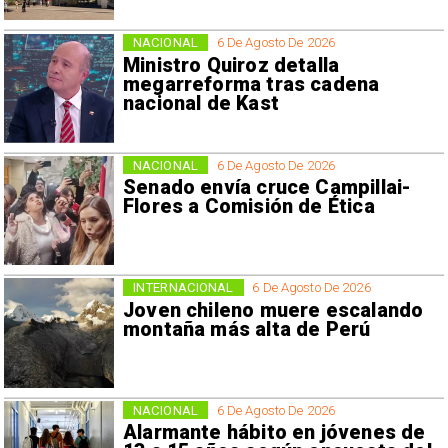
NACIONAL
6 De Agosto De 2026
Ministro Quiroz detalla
megarreforma tras cadena
nacional de Kast
NACIONAL
6 De Agosto De 2026
Senado envía cruce Campillai-
Flores a Comisión de Ética
INTERNACIONAL
6 De Agosto De 2026
Joven chileno muere escalando
montaña más alta de Perú
NACIONAL
6 De Agosto De 2026
Alarmante hábito en jóvenes de