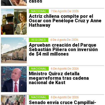
casos
NACIONAL
7 De Agosto De 2026
Actriz chilena compite por el
Oscar con Penélope Cruz y Anne
Hathaway
REGIONES
6 De Agosto De 2026
Aprueban creación del Parque
Sebastián Piñera con inversión
de $4 mil millones
NACIONAL
6 De Agosto De 2026
Ministro Quiroz detalla
megarreforma tras cadena
nacional de Kast
NACIONAL
6 De Agosto De 2026
Senado envía cruce Campillai-