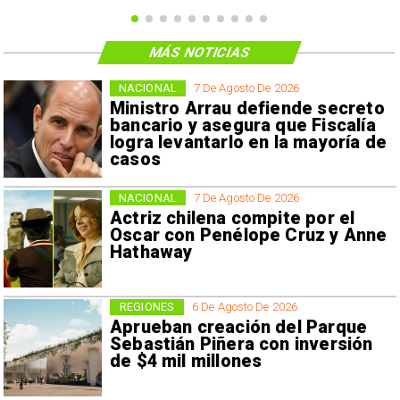
MÁS NOTICIAS
NACIONAL
7 De Agosto De 2026
Ministro Arrau defiende secreto
bancario y asegura que Fiscalía
logra levantarlo en la mayoría de
casos
NACIONAL
7 De Agosto De 2026
Actriz chilena compite por el
Oscar con Penélope Cruz y Anne
Hathaway
REGIONES
6 De Agosto De 2026
Aprueban creación del Parque
Sebastián Piñera con inversión
de $4 mil millones