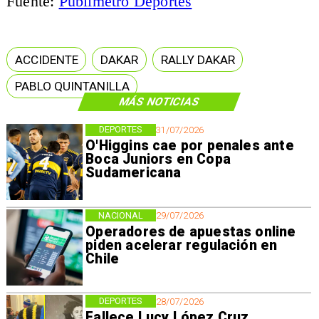
Fuente:
Publimetro Deportes
ACCIDENTE
DAKAR
RALLY DAKAR
PABLO QUINTANILLA
MÁS NOTICIAS
DEPORTES
31/07/2026
O'Higgins cae por penales ante
Boca Juniors en Copa
Sudamericana
NACIONAL
29/07/2026
Operadores de apuestas online
piden acelerar regulación en
Chile
DEPORTES
28/07/2026
Fallece Lucy López Cruz,