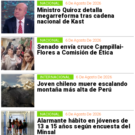
NACIONAL
6 De Agosto De 2026
Ministro Quiroz detalla
megarreforma tras cadena
nacional de Kast
NACIONAL
6 De Agosto De 2026
Senado envía cruce Campillai-
Flores a Comisión de Ética
INTERNACIONAL
6 De Agosto De 2026
Joven chileno muere escalando
montaña más alta de Perú
NACIONAL
6 De Agosto De 2026
Alarmante hábito en jóvenes de
13 a 15 años según encuesta del
Minsal