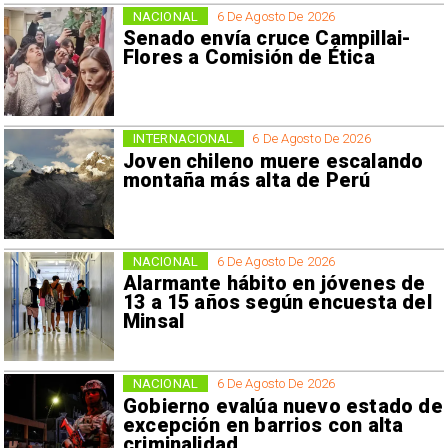
NACIONAL
6 De Agosto De 2026
Senado envía cruce Campillai-
Flores a Comisión de Ética
INTERNACIONAL
6 De Agosto De 2026
Joven chileno muere escalando
montaña más alta de Perú
NACIONAL
6 De Agosto De 2026
Alarmante hábito en jóvenes de
13 a 15 años según encuesta del
Minsal
NACIONAL
6 De Agosto De 2026
Gobierno evalúa nuevo estado de
excepción en barrios con alta
criminalidad