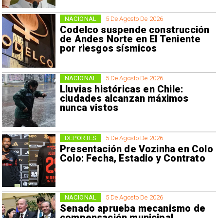
NACIONAL
5 De Agosto De 2026
Codelco suspende construcción
de Andes Norte en El Teniente
por riesgos sísmicos
NACIONAL
5 De Agosto De 2026
Lluvias históricas en Chile:
ciudades alcanzan máximos
nunca vistos
DEPORTES
5 De Agosto De 2026
Presentación de Vozinha en Colo
Colo: Fecha, Estadio y Contrato
NACIONAL
5 De Agosto De 2026
Senado aprueba mecanismo de
compensación municipal