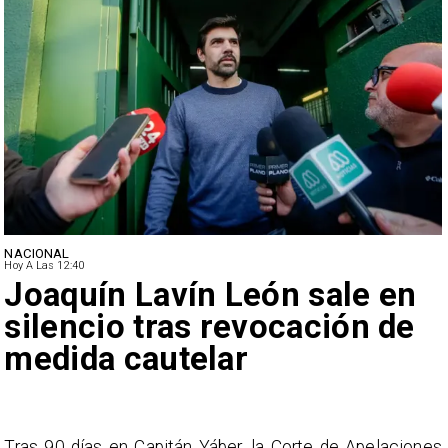
NACIONAL
Hoy A Las 12:40
Joaquín Lavín León sale en
silencio tras revocación de
medida cautelar
s
Tras 90 días en Capitán Yáber, la Corte de Apelaciones