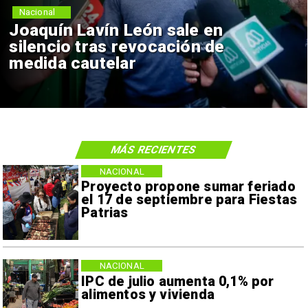
Nacional
ale en
Chile y Venezuela fo
ión de
reinicio de relacione
consulares
MÁS RECIENTES
NACIONAL
Proyecto propone sumar feriado
el 17 de septiembre para Fiestas
Patrias
NACIONAL
IPC de julio aumenta 0,1% por
alimentos y vivienda