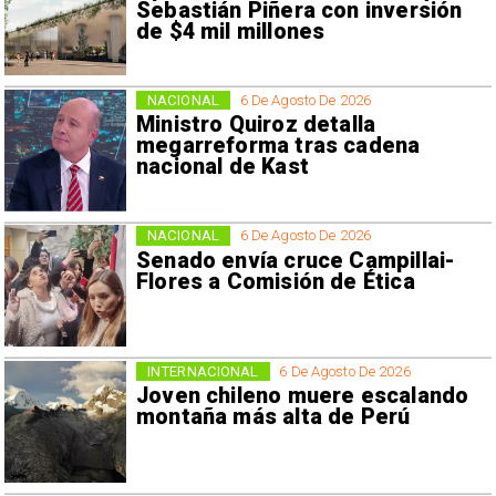
Sebastián Piñera con inversión
de $4 mil millones
NACIONAL
6 De Agosto De 2026
Ministro Quiroz detalla
megarreforma tras cadena
nacional de Kast
NACIONAL
6 De Agosto De 2026
Senado envía cruce Campillai-
Flores a Comisión de Ética
INTERNACIONAL
6 De Agosto De 2026
Joven chileno muere escalando
montaña más alta de Perú