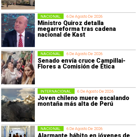
NACIONAL
6 De Agosto De 2026
Ministro Quiroz detalla
megarreforma tras cadena
nacional de Kast
NACIONAL
6 De Agosto De 2026
Senado envía cruce Campillai-
Flores a Comisión de Ética
INTERNACIONAL
6 De Agosto De 2026
Joven chileno muere escalando
montaña más alta de Perú
NACIONAL
6 De Agosto De 2026
Alarmante hábito en jóvenes de