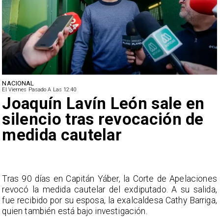
NACIONAL
El Viernes Pasado A Las 12:40
Chile y Venezuela
formalizan reinicio de
relaciones consulares
s
Chile y Venezuela restablecen relaciones consulares
,
con intercambio de notas diplomáticas, iniciando etapa
,
de normalización bilateral.