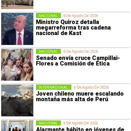
NACIONAL
6 De Agosto De 2026
Ministro Quiroz detalla
megarreforma tras cadena
nacional de Kast
NACIONAL
6 De Agosto De 2026
Senado envía cruce Campillai-
Flores a Comisión de Ética
INTERNACIONAL
6 De Agosto De 2026
Joven chileno muere escalando
montaña más alta de Perú
NACIONAL
6 De Agosto De 2026
Alarmante hábito en jóvenes de