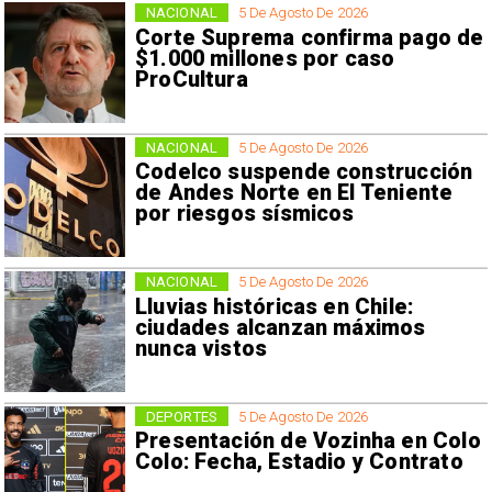
NACIONAL
5 De Agosto De 2026
Corte Suprema confirma pago de
$1.000 millones por caso
ProCultura
NACIONAL
5 De Agosto De 2026
Codelco suspende construcción
de Andes Norte en El Teniente
por riesgos sísmicos
NACIONAL
5 De Agosto De 2026
Lluvias históricas en Chile:
ciudades alcanzan máximos
nunca vistos
DEPORTES
5 De Agosto De 2026
Presentación de Vozinha en Colo
Colo: Fecha, Estadio y Contrato