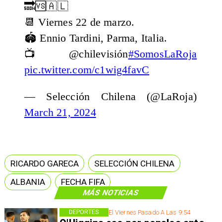
🔜🆚🇦🇱
📆 Viernes 22 de marzo.
🏟️ Ennio Tardini, Parma, Italia.
📺 @chilevisión
#SomosLaRoja
pic.twitter.com/c1wig4favC
— Selección Chilena (@LaRoja)
March 21, 2024
RICARDO GARECA
SELECCIÓN CHILENA
ALBANIA
FECHA FIFA
MÁS NOTICIAS
DEPORTES
El Viernes Pasado A Las 9:54