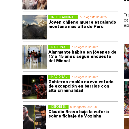
Tr
INTERNACIONAL
6 De Agosto De 2026
ca
Joven chileno muere escalando
ex
montaña más alta de Perú
NACIONAL
6 De Agosto De 2026
Alarmante hábito en jóvenes de
13 a 15 años según encuesta
del Minsal
NACIONAL
6 De Agosto De 2026
Gobierno evalúa nuevo estado
de excepción en barrios con
alta criminalidad
DEPORTES
6 De Agosto De 2026
Claudio Bravo baja la euforia
sobre fichaje de Vozinha