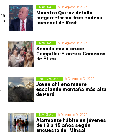
6 De Agosto De 2026
NACIONAL
Ministro Quiroz detalla
ida
megarreforma tras cadena
 la
nacional de Kast
6 De Agosto De 2026
NACIONAL
Senado envía cruce
Campillai-Flores a Comisión
de Ética
6 De Agosto De 2026
INTERNACIONAL
Joven chileno muere
escalando montaña más alta
r
de Perú
6 De Agosto De 2026
NACIONAL
Alarmante hábito en jóvenes
de 13 a 15 años según
encuesta del Minsal