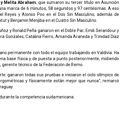
 y Melita Abraham
, que sumaron su tercer título en Asunción
 una marca de 6 minutos, 58 segundos y 97 centésimas. A eso
huel Reyes y Alonso Poo en el Dos Sin Masculino; además de
ut y Benjamin Menjiba en el Cuatro Sin Masculino.
Muñoz y Ronald Peña ganaron en el Doble Par; Emili Serandour y
ora Gonzales, Catalina Fierro, Amanda Araneda y Trinidad Díaz
rano permanente con todo el equipo trabajando en Valdivia. Ha
ena base física y de puesta a punto posteriormente, midiendo
z
, gerente técnico de la Federación de Remo.
: ganaron todas sus pruebas e iniciaron el ciclo olímpico de
ergométricas y físicamente están mejor que nunca”, remarcó
raguay.
s durante la competencia sudamericana.