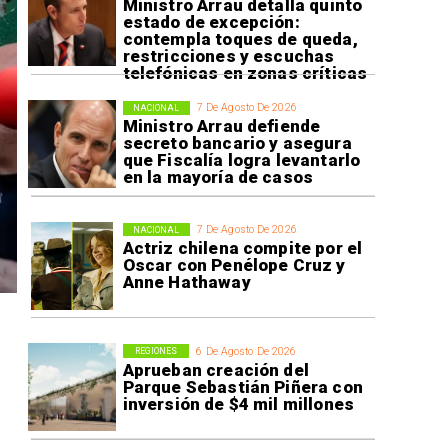
Ministro Arrau detalla quinto
estado de excepción:
contempla toques de queda,
restricciones y escuchas
telefónicas en zonas críticas
7 De Agosto De 2026
NACIONAL
Ministro Arrau defiende
secreto bancario y asegura
que Fiscalía logra levantarlo
en la mayoría de casos
7 De Agosto De 2026
NACIONAL
Actriz chilena compite por el
Oscar con Penélope Cruz y
Anne Hathaway
6 De Agosto De 2026
REGIONES
Aprueban creación del
Parque Sebastián Piñera con
inversión de $4 mil millones