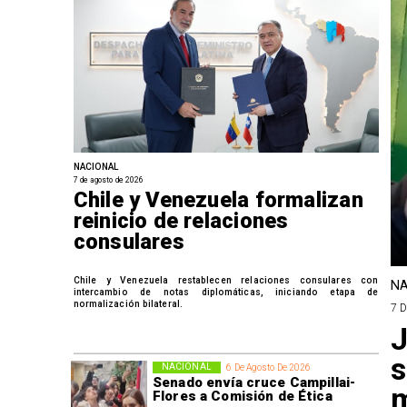
NACIONAL
7 de agosto de 2026
Chile y Venezuela formalizan
reinicio de relaciones
consulares
Chile y Venezuela restablecen relaciones consulares con
NA
intercambio de notas diplomáticas, iniciando etapa de
normalización bilateral.
7 
J
s
NACIONAL
6 De Agosto De 2026
Senado envía cruce Campillai-
m
Flores a Comisión de Ética