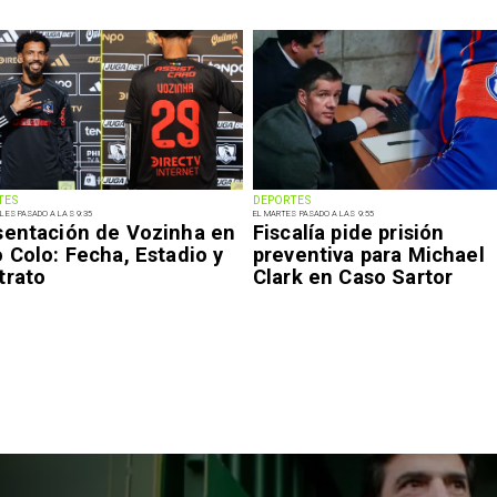
TES
DEPORTES
LES PASADO A LAS 9:35
EL MARTES PASADO A LAS 9:55
sentación de Vozinha en
Fiscalía pide prisión
 Colo: Fecha, Estadio y
preventiva para Michael
trato
Clark en Caso Sartor