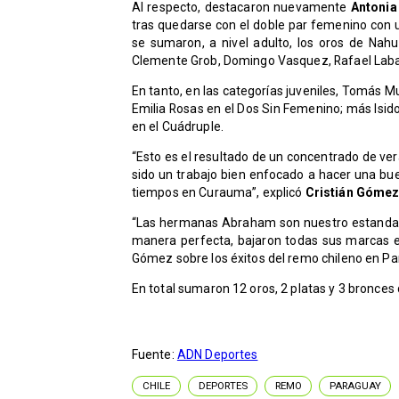
Al respecto, destacaron nuevamente
Antonia
tras quedarse con el doble par femenino con
se sumaron, a nivel adulto, los oros de Na
Clemente Grob, Domingo Vasquez, Rafael Labat
En tanto, en las categorías juveniles, Tomás 
Emilia Rosas en el Dos Sin Femenino; más Isid
en el Cuádruple.
“Esto es el resultado de un concentrado de ve
sido un trabajo bien enfocado a hacer una bu
tiempos en Curauma”, explicó
Cristián Góme
“Las hermanas Abraham son nuestro estandarte
manera perfecta, bajaron todas sus marcas 
Gómez sobre los éxitos del remo chileno en Pa
En total sumaron 12 oros, 2 platas y 3 bronce
Fuente:
ADN Deportes
CHILE
DEPORTES
REMO
PARAGUAY