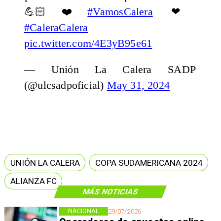
💪🏻❤️
#VamosCalera
❤
#CaleraCalera
pic.twitter.com/4E3yB95e61
— Unión La Calera SADP
(@ulcsadpoficial)
May 31, 2024
UNIÓN LA CALERA
COPA SUDAMERICANA 2024
ALIANZA FC
MÁS NOTICIAS
NACIONAL
29/07/2026