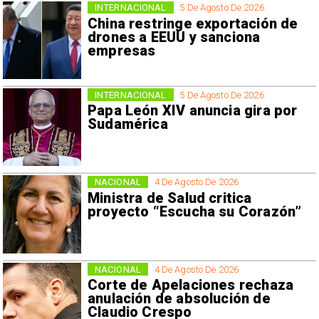
INTERNACIONAL
5 De Agosto De 2026
China restringe exportación de
drones a EEUU y sanciona
empresas
INTERNACIONAL
5 De Agosto De 2026
Papa León XIV anuncia gira por
Sudamérica
NACIONAL
4 De Agosto De 2026
Ministra de Salud critica
proyecto “Escucha su Corazón”
NACIONAL
4 De Agosto De 2026
Corte de Apelaciones rechaza
anulación de absolución de
Claudio Crespo