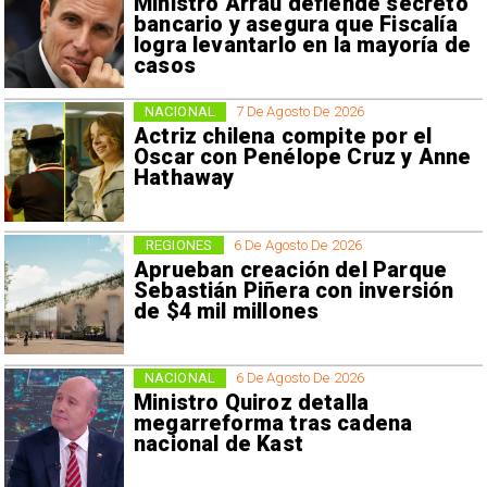
Ministro Arrau defiende secreto
bancario y asegura que Fiscalía
logra levantarlo en la mayoría de
casos
NACIONAL
7 De Agosto De 2026
Actriz chilena compite por el
Oscar con Penélope Cruz y Anne
Hathaway
REGIONES
6 De Agosto De 2026
Aprueban creación del Parque
Sebastián Piñera con inversión
de $4 mil millones
NACIONAL
6 De Agosto De 2026
Ministro Quiroz detalla
megarreforma tras cadena
nacional de Kast