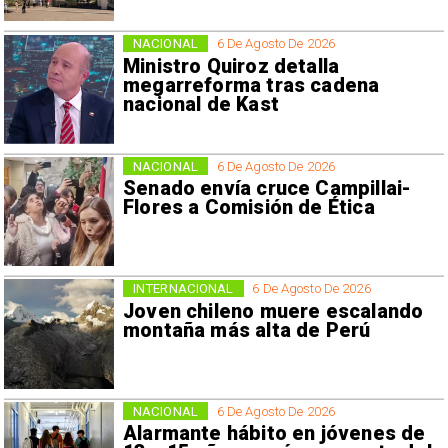
NACIONAL
6 De Agosto De 2026
Ministro Quiroz detalla
megarreforma tras cadena
nacional de Kast
NACIONAL
6 De Agosto De 2026
Senado envía cruce Campillai-
Flores a Comisión de Ética
INTERNACIONAL
6 De Agosto De 2026
Joven chileno muere escalando
montaña más alta de Perú
NACIONAL
6 De Agosto De 2026
Alarmante hábito en jóvenes de