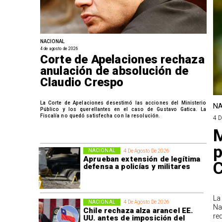
NACIONAL
4 de agosto de 2026
Corte de Apelaciones rechaza
anulación de absolución de
Claudio Crespo
La Corte de Apelaciones desestimó las acciones del Ministerio
NA
Público y los querellantes en el caso de Gustavo Gatica. La
Fiscalía no quedó satisfecha con la resolución.
4 
M
p
NACIONAL
4 De Agosto De 2026
Aprueban extensión de legítima
defensa a policías y militares
La
NACIONAL
4 De Agosto De 2026
Na
Chile rechaza alza arancel EE.
re
UU. antes de imposición del