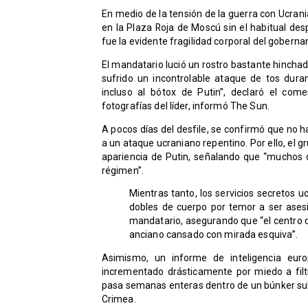
En medio de la tensión de la guerra con Ucran
en la Plaza Roja de Moscú sin el habitual de
fue la evidente fragilidad corporal del goberna
El mandatario lució un rostro bastante hincha
sufrido un incontrolable ataque de tos dura
incluso al bótox de Putin”, declaró el com
fotografías del líder, informó The Sun.
A pocos días del desfile, se confirmó que no h
a un ataque ucraniano repentino. Por ello, el 
apariencia de Putin, señalando que “muchos d
régimen”.
Mientras tanto, los servicios secretos
dobles de cuerpo por temor a ser asesi
mandatario, asegurando que “el centro d
anciano cansado con mirada esquiva”.
Asimismo, un informe de inteligencia eur
incrementado drásticamente por miedo a fil
pasa semanas enteras dentro de un búnker subt
Crimea.