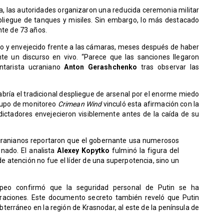
ia, las autoridades organizaron una reducida ceremonia militar
spliegue de tanques y misiles. Sin embargo, lo más destacado
nte de 73 años.
do y envejecido frente a las cámaras, meses después de haber
nte un discurso en vivo. “Parece que las sanciones llegaron
entarista ucraniano
Anton Gerashchenko
tras observar las
abría el tradicional despliegue de arsenal por el enorme miedo
grupo de monitoreo
Crimean Wind
vinculó esta afirmación con la
ictadores envejecieron visiblemente antes de la caída de su
 ucranianos reportaron que el gobernante usa numerosos
nado. El analista
Alexey Kopytko
fulminó la figura del
e atención no fue el líder de una superpotencia, sino un
opeo confirmó que la seguridad personal de Putin se ha
traciones. Este documento secreto también reveló que Putin
erráneo en la región de Krasnodar, al este de la península de