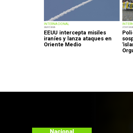
INTERNACIONAL
INTER
29/07/2026
27/07/202
EEUU intercepta misiles
Pol
iraníes y lanza ataques en
sos
Oriente Medio
'isl
Orgu
Nacional