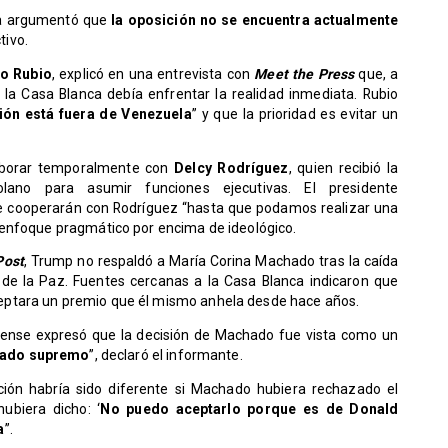
ca argumentó que
la oposición no se encuentra actualmente
tivo.
o Rubio
, explicó en una entrevista con
Meet the Press
que, a
la Casa Blanca debía enfrentar la realidad inmediata. Rubio
ión está fuera de Venezuela
” y que la prioridad es evitar un
laborar temporalmente con
Delcy Rodríguez
, quien recibió la
lano para asumir funciones ejecutivas. El presidente
e cooperarán con Rodríguez “hasta que podamos realizar una
 enfoque pragmático por encima de ideológico.
Post
, Trump no respaldó a María Corina Machado tras la caída
de la Paz. Fuentes cercanas a la Casa Blanca indicaron que
ptara un premio que él mismo anhela desde hace años.
idense expresó que la decisión de Machado fue vista como un
ecado supremo
”, declaró el informante.
ción habría sido diferente si Machado hubiera rechazado el
ubiera dicho: ‘
No puedo aceptarlo porque es de Donald
a
”.