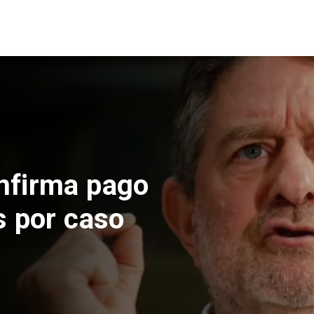
uspende construcción
orte en El Teniente
s sísmicos