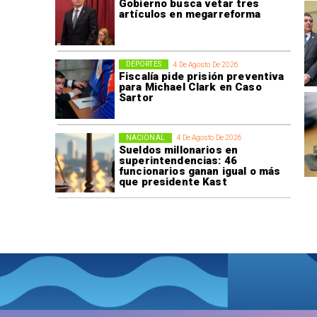
Gobierno busca vetar tres
artículos en megarreforma
DEPORTES
4 De Agosto De 2026
Fiscalía pide prisión preventiva
para Michael Clark en Caso
Sartor
NACIONAL
4 De Agosto De 2026
Sueldos millonarios en
superintendencias: 46
funcionarios ganan igual o más
que presidente Kast