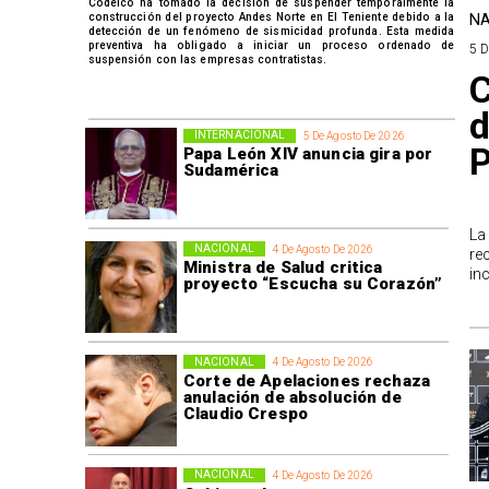
Codelco ha tomado la decisión de suspender temporalmente la
construcción del proyecto Andes Norte en El Teniente debido a la
NA
detección de un fenómeno de sismicidad profunda. Esta medida
preventiva ha obligado a iniciar un proceso ordenado de
5 
suspensión con las empresas contratistas.
C
d
INTERNACIONAL
5 De Agosto De 2026
P
Papa León XIV anuncia gira por
Sudamérica
La
NACIONAL
4 De Agosto De 2026
re
Ministra de Salud critica
in
proyecto “Escucha su Corazón”
NACIONAL
4 De Agosto De 2026
Corte de Apelaciones rechaza
anulación de absolución de
Claudio Crespo
NACIONAL
4 De Agosto De 2026