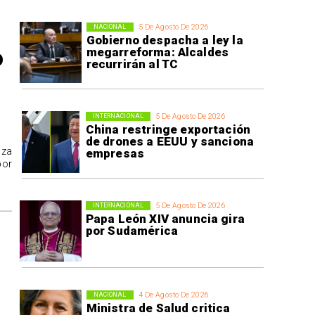
5 De Agosto De 2026
NACIONAL
Gobierno despacha a ley la
o
megarreforma: Alcaldes
recurrirán al TC
5 De Agosto De 2026
INTERNACIONAL
China restringe exportación
de drones a EEUU y sanciona
aza
empresas
por
5 De Agosto De 2026
INTERNACIONAL
Papa León XIV anuncia gira
por Sudamérica
4 De Agosto De 2026
NACIONAL
Ministra de Salud critica