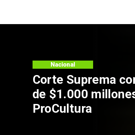
Nacional
Codelco s
de Andes N
por riesgo