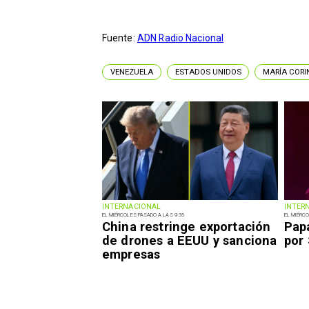
Fuente:
ADN Radio Nacional
VENEZUELA
ESTADOS UNIDOS
MARÍA COR
INTERNACIONAL
INTER
EL MIÉRCOLES PASADO A LAS 9:35
EL MIÉRCO
China restringe exportación
Pap
de drones a EEUU y sanciona
por
empresas