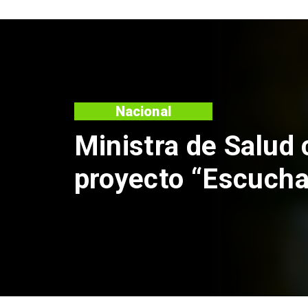
Nacional
Corte de Apel
anulación de a
Claudio Cresp