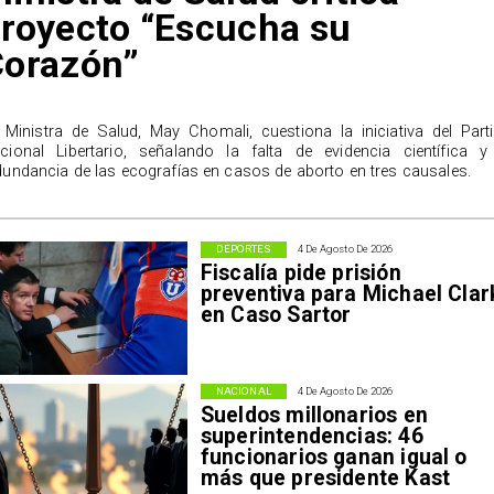
royecto “Escucha su
Corazón”
 Ministra de Salud, May Chomali, cuestiona la iniciativa del Part
cional Libertario, señalando la falta de evidencia científica y
dundancia de las ecografías en casos de aborto en tres causales.
DEPORTES
4 De Agosto De 2026
Fiscalía pide prisión
preventiva para Michael Clar
en Caso Sartor
NACIONAL
4 De Agosto De 2026
Sueldos millonarios en
superintendencias: 46
funcionarios ganan igual o
más que presidente Kast