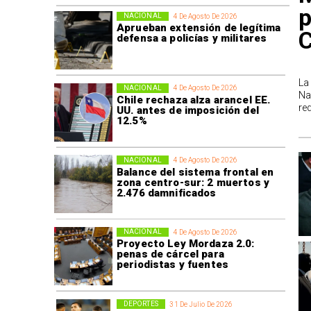
p
NACIONAL
4 De Agosto De 2026
Aprueban extensión de legítima
defensa a policías y militares
La
NACIONAL
4 De Agosto De 2026
Na
Chile rechaza alza arancel EE.
re
UU. antes de imposición del
12.5%
NACIONAL
4 De Agosto De 2026
Balance del sistema frontal en
zona centro-sur: 2 muertos y
2.476 damnificados
NACIONAL
4 De Agosto De 2026
Proyecto Ley Mordaza 2.0:
penas de cárcel para
periodistas y fuentes
DEPORTES
31 De Julio De 2026