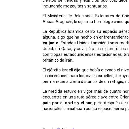
cientos de tiendas y edificios públicos, dece
incluyendo mezquitas y santuarios.
El Ministerio de Relaciones Exteriores de Chi
Abbas Araghchi, le dijo a su homólogo chino que
La República Islámica cerró su espacio aére
alguna, algo que ha hecho en enfrentamientos
en junio
. Estados Unidos también tomó medid
Udeid, en Qatar, y advirtió a los diplomático
con tropas estadounidenses estacionadas. Gra
británico de Irán.
El ejército israelí dijo que había elevado el ni
las directrices para los civiles israelíes, inc
permanecer a cierta distancia de un refugio, 
La medida estuvo en vigor más de cuatro horas
encuentra en una ruta aérea clave entre Orie
país por el norte y el sur,
pero después de un
nacionales transitaban por su espacio aéreo p