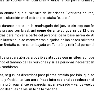
nas de coches y ambulancias y varios “sitios patrimoniales”,
na anunció que el ministro de Relaciones Exteriores de Irán,
 la situación en el país ahora estaba “estable”.
o durante horas en la madrugada del jueves sin explicación
 previos con Israel,
así como durante su guerra de 12 días
as para mover a parte del personal de la base aérea de Al
s en Kuwait que se mantuvieran alejados de las bases militares
n Bretaña cerró su embajada en Teherán y retiró al personal
vel de preparación para
posibles ataques con misiles
, aunque
luyendo el tamaño de las reuniones y si las personas necesitaban
no cambiaron.
, según las directrices para pilotos emitida por Irán, que se
nte y Occidente.
Las aerolíneas internacionales rodearon el
a prórroga, el cierre parecía haber expirado y varios vuelos
oco después de las siete de la mañana.