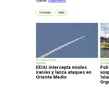
Fuente:
Publimetro
TEHERÁN
IRÁN
INTERNACIONAL
INTER
29/07/2026
27/07/202
EEUU intercepta misiles
Pol
iraníes y lanza ataques en
sos
Oriente Medio
'isl
Orgu