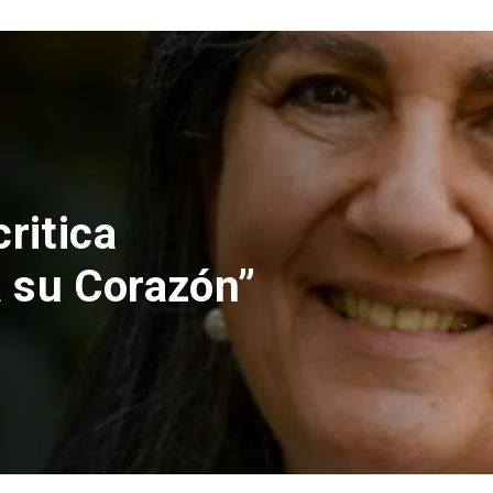
aciones rechaza
bsolución de
o