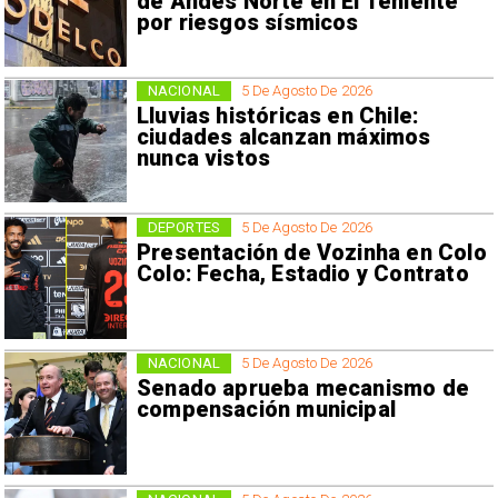
de Andes Norte en El Teniente
por riesgos sísmicos
NACIONAL
5 De Agosto De 2026
Lluvias históricas en Chile:
ciudades alcanzan máximos
nunca vistos
DEPORTES
5 De Agosto De 2026
Presentación de Vozinha en Colo
Colo: Fecha, Estadio y Contrato
NACIONAL
5 De Agosto De 2026
Senado aprueba mecanismo de
compensación municipal