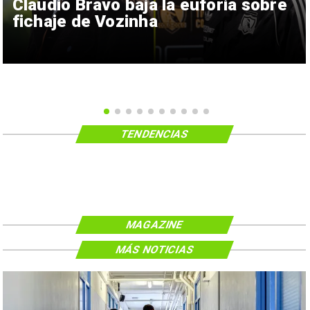
Claudio Bravo baja la euforia sobre
fichaje de Vozinha
TENDENCIAS
MAGAZINE
MÁS NOTICIAS