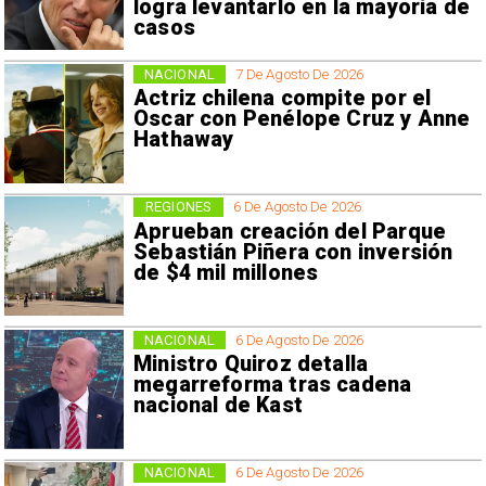
logra levantarlo en la mayoría de
casos
NACIONAL
7 De Agosto De 2026
Actriz chilena compite por el
Oscar con Penélope Cruz y Anne
Hathaway
REGIONES
6 De Agosto De 2026
Aprueban creación del Parque
Sebastián Piñera con inversión
de $4 mil millones
NACIONAL
6 De Agosto De 2026
Ministro Quiroz detalla
megarreforma tras cadena
nacional de Kast
NACIONAL
6 De Agosto De 2026