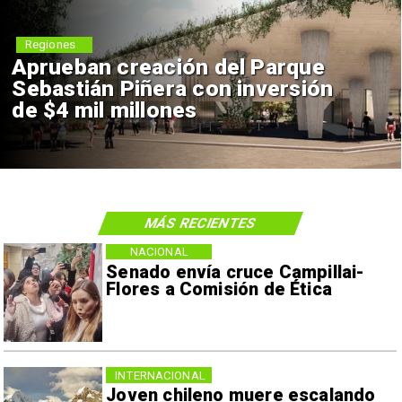
Regiones
Aprueban creación del Parque
Sebastián Piñera con inversión
de $4 mil millones
MÁS RECIENTES
NACIONAL
Senado envía cruce Campillai-
Flores a Comisión de Ética
INTERNACIONAL
Joven chileno muere escalando