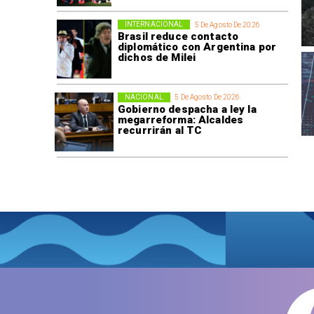
INTERNACIONAL
5 De Agosto De 2026
Brasil reduce contacto
diplomático con Argentina por
dichos de Milei
NACIONAL
5 De Agosto De 2026
Gobierno despacha a ley la
megarreforma: Alcaldes
recurrirán al TC