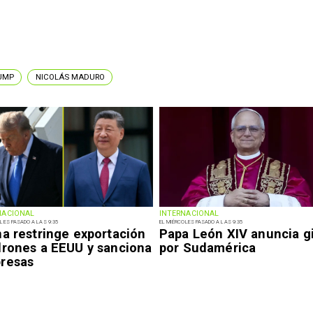
UMP
NICOLÁS MADURO
NACIONAL
INTERNACIONAL
LES PASADO A LAS 9:35
EL MIÉRCOLES PASADO A LAS 9:35
na restringe exportación
Papa León XIV anuncia g
drones a EEUU y sanciona
por Sudamérica
resas