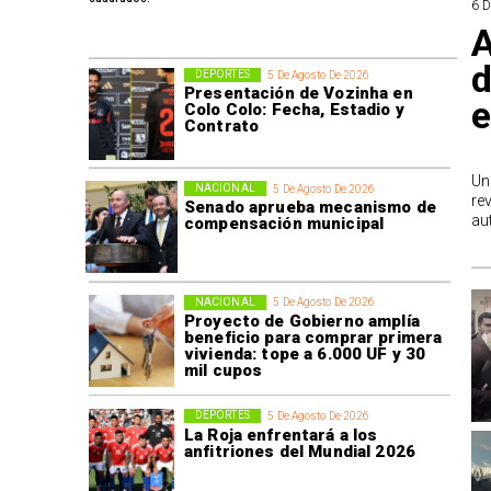
6 
A
d
DEPORTES
5 De Agosto De 2026
Presentación de Vozinha en
e
Colo Colo: Fecha, Estadio y
Contrato
Un
NACIONAL
5 De Agosto De 2026
re
Senado aprueba mecanismo de
au
compensación municipal
NACIONAL
5 De Agosto De 2026
Proyecto de Gobierno amplía
beneficio para comprar primera
vivienda: tope a 6.000 UF y 30
mil cupos
DEPORTES
5 De Agosto De 2026
La Roja enfrentará a los
anfitriones del Mundial 2026