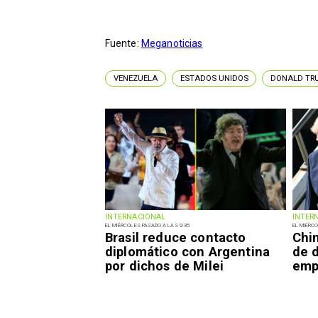
Fuente:
Meganoticias
VENEZUELA
ESTADOS UNIDOS
DONALD TR
INTERNACIONAL
INTER
EL MIÉRCOLES PASADO A LAS 9:35
EL MIÉRCO
Brasil reduce contacto
Chi
diplomático con Argentina
de 
por dichos de Milei
emp