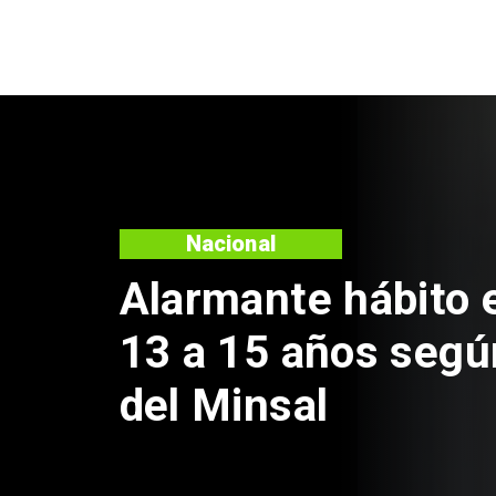
Regiones
Aprueban creación
Sebastián Piñera 
de $4 mil millones