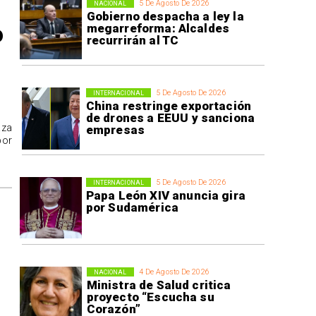
5 De Agosto De 2026
NACIONAL
Gobierno despacha a ley la
o
megarreforma: Alcaldes
recurrirán al TC
5 De Agosto De 2026
INTERNACIONAL
China restringe exportación
de drones a EEUU y sanciona
aza
empresas
por
5 De Agosto De 2026
INTERNACIONAL
Papa León XIV anuncia gira
por Sudamérica
4 De Agosto De 2026
NACIONAL
Ministra de Salud critica
proyecto “Escucha su
Corazón”