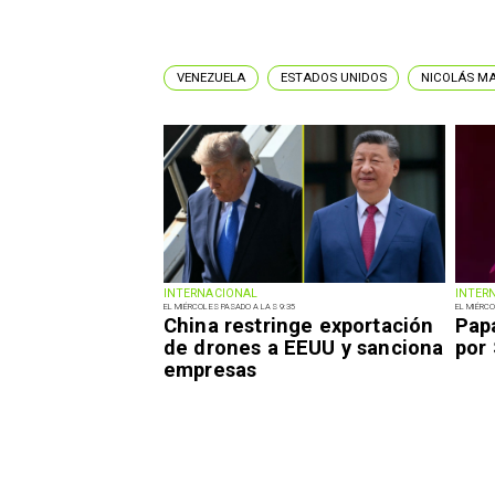
VENEZUELA
ESTADOS UNIDOS
NICOLÁS M
INTERNACIONAL
INTER
EL MIÉRCOLES PASADO A LAS 9:35
EL MIÉRCO
China restringe exportación
Pap
de drones a EEUU y sanciona
por
empresas