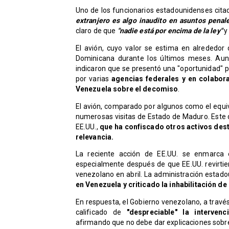
Uno de los funcionarios estadounidenses cit
extranjero es algo inaudito en asuntos penal
claro de que
"nadie está por encima de la ley"
y
El avión, cuyo valor se estima en alrededor
Dominicana durante los últimos meses. Aunq
indicaron que se presentó una "oportunidad" p
por varias
agencias federales y en colabor
Venezuela sobre el decomiso
.
El avión, comparado por algunos como el equiv
numerosas visitas de Estado de Maduro. Este 
EE.UU.,
que ha confiscado otros activos dest
relevancia.
La reciente acción de EE.UU. se enmarca 
especialmente después de que EE.UU. revirtier
venezolano en abril. La administración estad
en Venezuela y criticado la inhabilitación 
En respuesta, el Gobierno venezolano, a través 
calificado de
"despreciable" la interve
afirmando que no debe dar explicaciones sobre