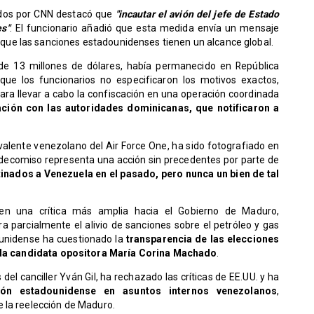
ados por CNN destacó que
"incautar el avión del jefe de Estado
es"
. El funcionario añadió que esta medida envía un mensaje
 que las sanciones estadounidenses tienen un alcance global.
 de 13 millones de dólares, había permanecido en República
ue los funcionarios no especificaron los motivos exactos,
ara llevar a cabo la confiscación en una operación coordinada
ación con las autoridades dominicanas, que notificaron a
alente venezolano del Air Force One, ha sido fotografiado en
decomiso representa una acción sin precedentes por parte de
inados a Venezuela en el pasado, pero nunca un bien de tal
en una crítica más amplia hacia el Gobierno de Maduro,
a parcialmente el alivio de sanciones sobre el petróleo y gas
ounidense ha cuestionado la
transparencia de las elecciones
de la candidata opositora María Corina Machado
.
del canciller Yván Gil, ha rechazado las críticas de EE.UU. y ha
nción estadounidense en asuntos internos venezolanos
,
 la reelección de Maduro.