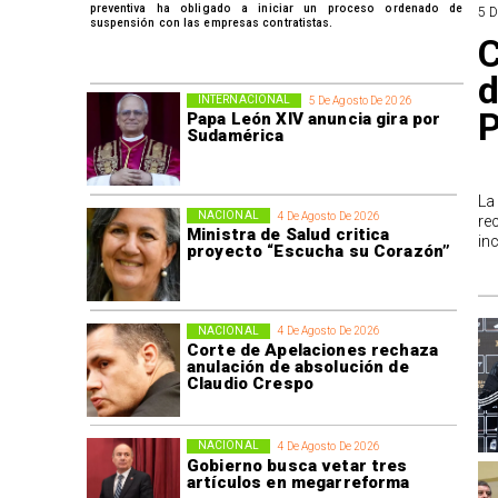
preventiva ha obligado a iniciar un proceso ordenado de
5 
suspensión con las empresas contratistas.
C
d
INTERNACIONAL
5 De Agosto De 2026
P
Papa León XIV anuncia gira por
Sudamérica
La
NACIONAL
4 De Agosto De 2026
re
Ministra de Salud critica
in
proyecto “Escucha su Corazón”
NACIONAL
4 De Agosto De 2026
Corte de Apelaciones rechaza
anulación de absolución de
Claudio Crespo
NACIONAL
4 De Agosto De 2026
Gobierno busca vetar tres
artículos en megarreforma