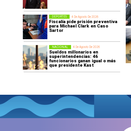
DEPORTES
4 De Agosto De 2026
Fiscalía pide prisión preventiva
para Michael Clark en Caso
Sartor
NACIONAL
4 De Agosto De 2026
Sueldos millonarios en
superintendencias: 46
funcionarios ganan igual o más
que presidente Kast