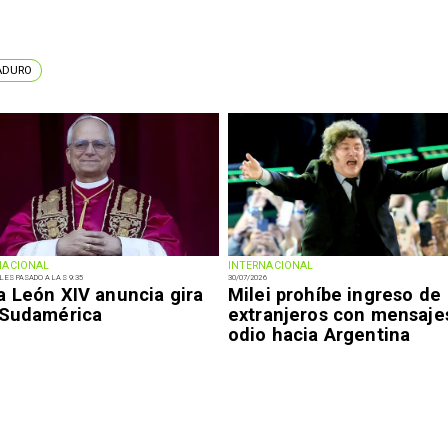
ADURO
NACIONAL
INTERNACIONAL
LES PASADO A LAS 9:35
30/07/2026
a León XIV anuncia gira
Milei prohíbe ingreso de
 Sudamérica
extranjeros con mensaje
odio hacia Argentina