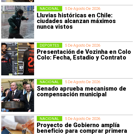
NACIONAL
5 De Agosto De 2026
Lluvias históricas en Chile:
ciudades alcanzan máximos
nunca vistos
DEPORTES
5 De Agosto De 2026
Presentación de Vozinha en Colo
Colo: Fecha, Estadio y Contrato
NACIONAL
5 De Agosto De 2026
Senado aprueba mecanismo de
compensación municipal
NACIONAL
5 De Agosto De 2026
Proyecto de Gobierno amplía
beneficio para comprar primera