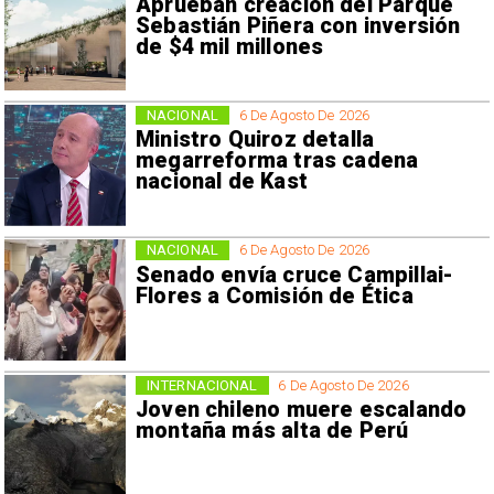
Aprueban creación del Parque
Sebastián Piñera con inversión
de $4 mil millones
NACIONAL
6 De Agosto De 2026
Ministro Quiroz detalla
megarreforma tras cadena
nacional de Kast
NACIONAL
6 De Agosto De 2026
Senado envía cruce Campillai-
Flores a Comisión de Ética
INTERNACIONAL
6 De Agosto De 2026
Joven chileno muere escalando
montaña más alta de Perú