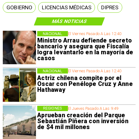
GOBIERNO
LICENCIAS MÉDICAS
DIPRES
MÁS NOTICIAS
NACIONAL
El Viernes Pasado A Las 12:40
Ministro Arrau defiende secreto
bancario y asegura que Fiscalía
logra levantarlo en la mayoría de
casos
NACIONAL
El Viernes Pasado A Las 12:40
Actriz chilena compite por el
Oscar con Penélope Cruz y Anne
Hathaway
REGIONES
El Jueves Pasado A Las 9:49
Aprueban creación del Parque
Sebastián Piñera con inversión
de $4 mil millones