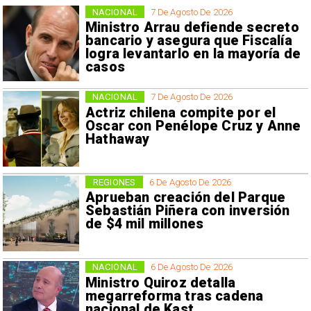
NACIONAL
7 De Agosto De 2026
Ministro Arrau defiende secreto
bancario y asegura que Fiscalía
logra levantarlo en la mayoría de
casos
NACIONAL
7 De Agosto De 2026
Actriz chilena compite por el
Oscar con Penélope Cruz y Anne
Hathaway
REGIONES
6 De Agosto De 2026
Aprueban creación del Parque
Sebastián Piñera con inversión
de $4 mil millones
NACIONAL
6 De Agosto De 2026
Ministro Quiroz detalla
megarreforma tras cadena
nacional de Kast