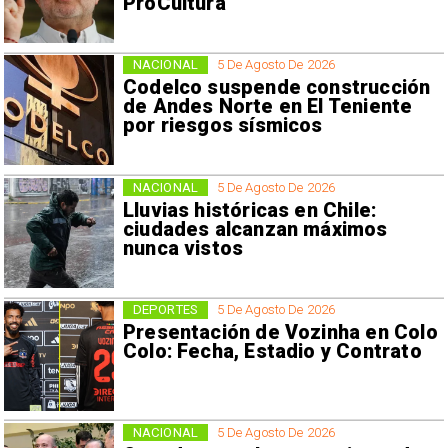
ProCultura
NACIONAL
5 De Agosto De 2026
Codelco suspende construcción
de Andes Norte en El Teniente
por riesgos sísmicos
NACIONAL
5 De Agosto De 2026
Lluvias históricas en Chile:
ciudades alcanzan máximos
nunca vistos
DEPORTES
5 De Agosto De 2026
Presentación de Vozinha en Colo
Colo: Fecha, Estadio y Contrato
NACIONAL
5 De Agosto De 2026