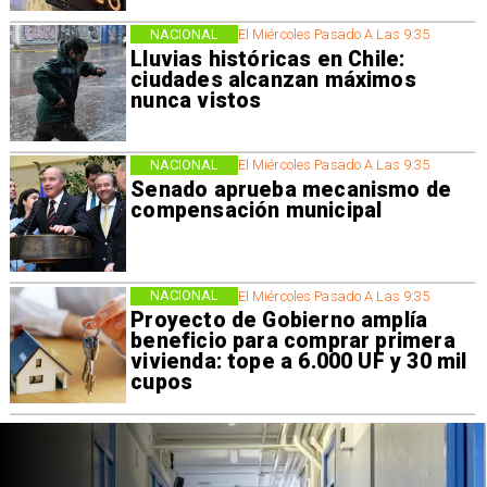
NACIONAL
El Miércoles Pasado A Las 9:35
Lluvias históricas en Chile:
ciudades alcanzan máximos
nunca vistos
NACIONAL
El Miércoles Pasado A Las 9:35
Senado aprueba mecanismo de
compensación municipal
NACIONAL
El Miércoles Pasado A Las 9:35
Proyecto de Gobierno amplía
beneficio para comprar primera
vivienda: tope a 6.000 UF y 30 mil
cupos