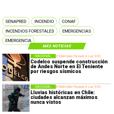
SENAPRED
INCENDIO
CONAF
INCENDIOS FORESTALES
EMERGENCIAS
EMERGENCIA
MÁS NOTICIAS
NACIONAL
El Miércoles Pasado A Las 9:35
Codelco suspende construcción
de Andes Norte en El Teniente
por riesgos sísmicos
NACIONAL
El Miércoles Pasado A Las 9:35
Lluvias históricas en Chile:
ciudades alcanzan máximos
nunca vistos