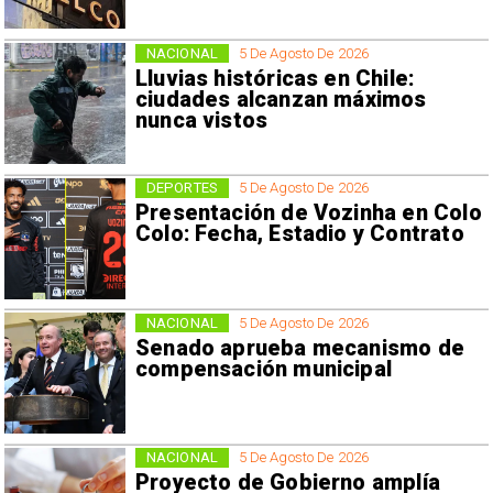
NACIONAL
5 De Agosto De 2026
Lluvias históricas en Chile:
ciudades alcanzan máximos
nunca vistos
DEPORTES
5 De Agosto De 2026
Presentación de Vozinha en Colo
Colo: Fecha, Estadio y Contrato
NACIONAL
5 De Agosto De 2026
Senado aprueba mecanismo de
compensación municipal
NACIONAL
5 De Agosto De 2026
Proyecto de Gobierno amplía